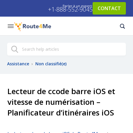
Parler à un expert:
CONTACT
+1-888-552-9045
Recherche
Assistance
›
Non classifié(e)
Lecteur de ccode barre iOS et
vitesse de numérisation –
Planificateur d’itinéraires iOS