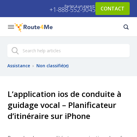
Parler à un expert:
CONTACT
+1-888-552-9045
Recherche
Assistance
›
Non classifié(e)
L’application ios de conduite à
guidage vocal – Planificateur
d’itinéraire sur iPhone